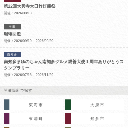
第22回大興寺大日竹灯籠祭
開催：
2026/08/13
半田
珈琲回遊
開催：
2026/09/19
2026/09/20
南知多
南知多まゆのちゃん南知多グルメ親善大使１周年ありがとうス
タンプラリー
開催：
2026/07/18
2026/11/29
開催場所で探す
東海市
大府市
東浦町
知多市