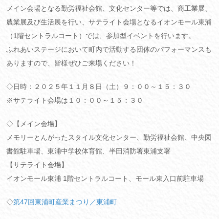
メイン会場となる勤労福祉会館、文化センター等では、商工業展、
農業展及び生活展を行い、サテライト会場となるイオンモール東浦
（1階セントラルコート）では、参加型イベントを行います。
ふれあいステージにおいて町内で活動する団体のパフォーマンスも
ありますので、皆様ぜひご来場ください！
◇日時：２０２５年１１月８日（土）９：００～１５：３０
※サテライト会場は１０：００～１５：３０
◇【メイン会場】
メモリーとんがったスタイル文化センター、勤労福祉会館、中央図
書館駐車場、東浦中学校体育館、半田消防署東浦支署
【サテライト会場】
イオンモール東浦 1階セントラルコート、モール東入口前駐車場
◇
第47回東浦町産業まつり／東浦町