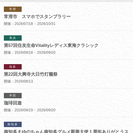
常滑
常滑市 スマホでスタンプラリー
開催：
2026/07/18
2026/10/31
美浜
第57回住友生命Vitalityレディス東海クラシック
開催：
2026/09/18
2026/09/20
知多
第22回大興寺大日竹灯籠祭
開催：
2026/08/13
半田
珈琲回遊
開催：
2026/09/19
2026/09/20
南知多
南知多まゆのちゃん南知多グルメ親善大使１周年ありがとうス