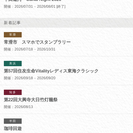
開催：
2026/07/31
2026/08/01
[終了]
新着記事
常滑
常滑市 スマホでスタンプラリー
開催：
2026/07/18
2026/10/31
美浜
第57回住友生命Vitalityレディス東海クラシック
開催：
2026/09/18
2026/09/20
知多
第22回大興寺大日竹灯籠祭
開催：
2026/08/13
半田
珈琲回遊