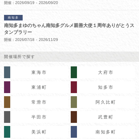
開催：
2026/09/19
2026/09/20
南知多
南知多まゆのちゃん南知多グルメ親善大使１周年ありがとうス
タンプラリー
開催：
2026/07/18
2026/11/29
開催場所で探す
東海市
大府市
東浦町
知多市
常滑市
阿久比町
半田市
武豊町
美浜町
南知多町