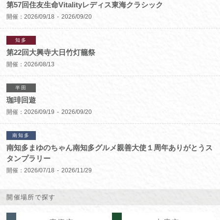
第57回住友生命Vitalityレディス東海クラシック
開催：
2026/09/18
2026/09/20
知多
第22回大興寺大日竹灯籠祭
開催：
2026/08/13
半田
珈琲回遊
開催：
2026/09/19
2026/09/20
南知多
南知多まゆのちゃん南知多グルメ親善大使１周年ありがとうス
タンプラリー
開催：
2026/07/18
2026/11/29
開催場所で探す