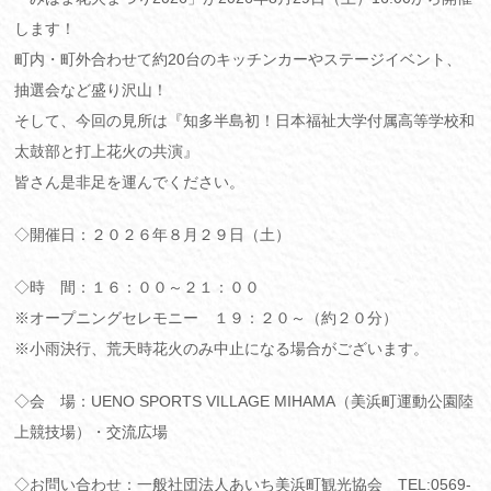
します！
町内・町外合わせて約20台のキッチンカーやステージイベント、
抽選会など盛り沢山！
そして、今回の見所は『知多半島初！日本福祉大学付属高等学校和
太鼓部と打上花火の共演』
皆さん是非足を運んでください。
◇開催日：２０２６年８月２９日（土）
◇時 間：１６：００～２１：００
※オープニングセレモニー １９：２０～（約２０分）
※小雨決行、荒天時花火のみ中止になる場合がございます。
◇会 場：UENO SPORTS VILLAGE MIHAMA（美浜町運動公園陸
上競技場）・交流広場
◇お問い合わせ：一般社団法人あいち美浜町観光協会 TEL:0569-