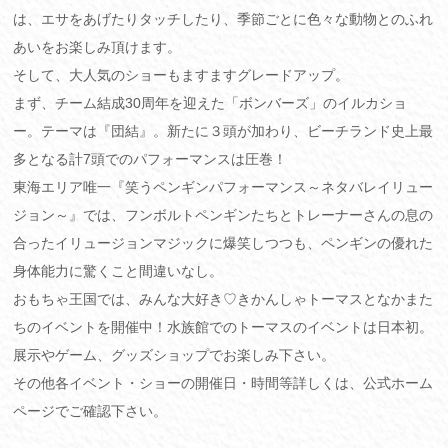
は、エサをあげたりタッチしたり、季節ごとに色々な動物とのふれ
あいをお楽しみ頂けます。
そして、大人気のショーもますますグレードアップ。
まず、チーム結成30周年を迎えた「ボンバーズ」のイルカショ
ー。テーマは『団結』。新たに３頭が加わり、ビーチランド史上最
多となる計7頭でのパフォーマンスは圧巻！
東海エリア唯一『笑うペンギンパフォーマンス～ネタバレイリュー
ジョン～』では、フンボルトペンギンたちとトレーナーさんの息の
合ったイリュージョンマジックに爆笑しつつも、ペンギンの優れた
身体能力に驚くこと間違いなし。
おもちゃ王国では、みんな大好き♡きかんしゃトーマスとなかまた
ちのイベントを開催中！水族館でのトーマスのイベントは日本初。
展示やゲーム、グッズショップでお楽しみ下さい。
その他各イベント・ショーの開催日・時間等詳しくは、公式ホーム
ページでご確認下さい。