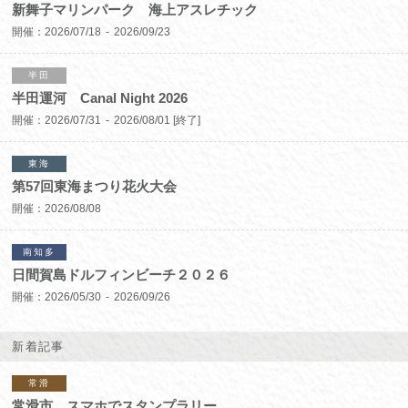
新舞子マリンパーク 海上アスレチック
開催：
2026/07/18
2026/09/23
半田
半田運河 Canal Night 2026
開催：
2026/07/31
2026/08/01
[終了]
東海
第57回東海まつり花火大会
開催：
2026/08/08
南知多
日間賀島ドルフィンビーチ２０２６
開催：
2026/05/30
2026/09/26
新着記事
常滑
常滑市 スマホでスタンプラリー