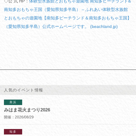
◇公 式 HP：
体験型水族館とおもちゃ遊園地 南知多ビーチランド&
南知多おもちゃ王国（愛知県知多半島） – ふれあい体験型水族館
とおもちゃの遊園地【南知多ビーチランド＆南知多おもちゃ王国】
（愛知県知多半島）公式ホームページです。 (beachland.jp)
人気のイベント情報
美浜
みはま花火まつり2026
開催：
2026/08/29
知多