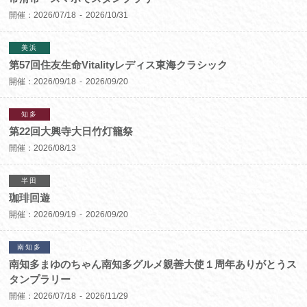
開催：
2026/07/18
2026/10/31
美浜
第57回住友生命Vitalityレディス東海クラシック
開催：
2026/09/18
2026/09/20
知多
第22回大興寺大日竹灯籠祭
開催：
2026/08/13
半田
珈琲回遊
開催：
2026/09/19
2026/09/20
南知多
南知多まゆのちゃん南知多グルメ親善大使１周年ありがとうス
タンプラリー
開催：
2026/07/18
2026/11/29