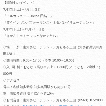
【開催中のイベント】
3月12日(土)～7月3日(日)
『イルカショー～United 団結～』
『笑うペンギンパフォーマンス～ネタバレイリュージョン～』
3月12日(土)～11月27日(日)
『きかんしゃトーマスとなかまたち』
◇場 所：南知多ビーチランド／おもちゃ王国（知多郡美浜町奥
田428-1）
◇開演時間：9:30～17:00（冬季 10:00～16:00）
◇入 園 料：おとな（高校生以上）1,800円 ／ こども（2歳以上）
800円
◇アクセス
電車：名鉄知多新線 知多奥田駅から徒歩15分
車：南知多道路 美浜ICから約10分
◇お問合せ：南知多ビーチランド／おもちゃ王国（0569）87-2000