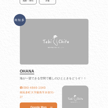
海鮮・寿司
洋食
南知多
OHANA
海が一望できる空間で癒しのひとときをどうぞ！！
090-4846-1040
南知多町大字篠島字弁財31-
27
Google Map