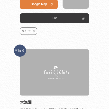
Google Map
HP
スイーツ・他
南知多
大漁園