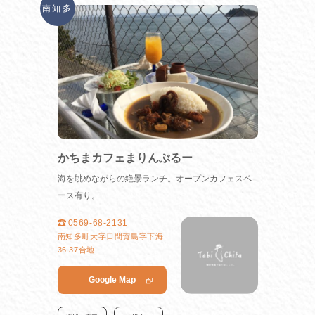
南知多
かちまカフェまりんぶるー
海を眺めながらの絶景ランチ。オープンカフェスペ
ース有り。
0569-68-2131
南知多町大字日間賀島字下海
36.37合地
Google Map