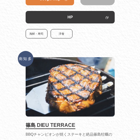
HP
海鮮・寿司
洋食
南知多
篠島 DIEU TERRACE
BBQチャンピオンが焼くステーキと絶品篠島牡蠣の