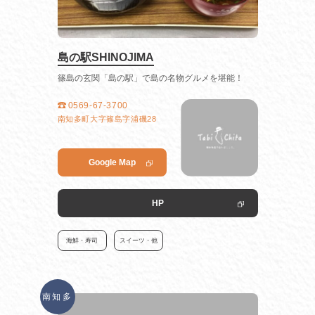
島の駅SHINOJIMA
篠島の玄関「島の駅」で島の名物グルメを堪能！
0569-67-3700
南知多町大字篠島字浦磯28
Google Map
HP
海鮮・寿司
スイーツ・他
南知多