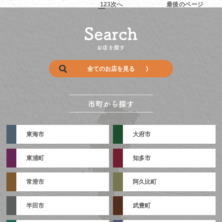
1
2
3
次へ
最後のページ
全てのお店を見る
東海市
大府市
東浦町
知多市
常滑市
阿久比町
半田市
武豊町