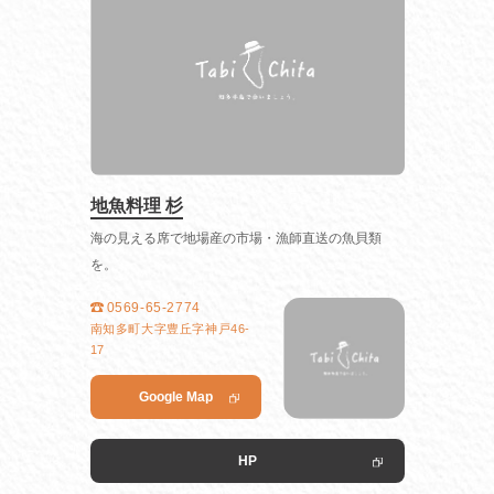
地魚料理 杉
海の見える席で地場産の市場・漁師直送の魚貝類
を。
0569-65-2774
南知多町大字豊丘字神戸46-
17
Google Map
HP