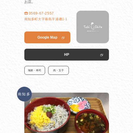
お店。
0569-67-2557
南知多町大字篠島字浦磯1-1
Google Map
HP
海鮮・寿司
肉・玉子
南知多