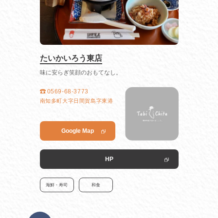
たいかいろう東店
味に安らぎ笑顔のおもてなし。
0569-68-3773
南知多町大字日間賀島字東港
Google Map
HP
海鮮・寿司
和食