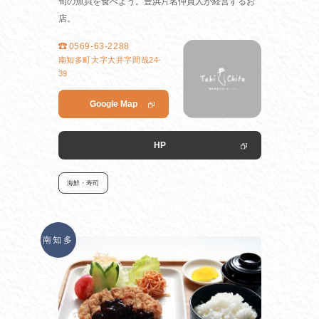
旬の魚貝を食べよう。豊浜片名仲買人が経営するお
店。
0569-63-2288
南知多町大字大井字間哉24-
39
Google Map
HP
海鮮・寿司
南知多