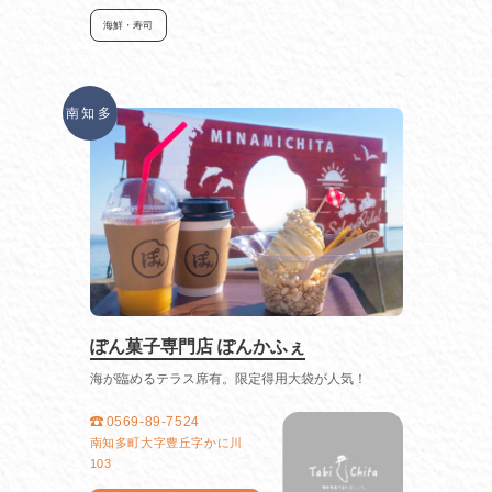
海鮮・寿司
南知多
ぽん菓子専門店 ぽんかふぇ
海が臨めるテラス席有。限定得用大袋が人気！
0569-89-7524
南知多町大字豊丘字かに川
103