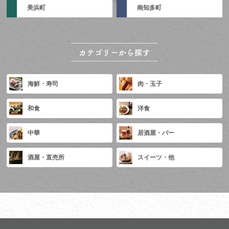
美浜町
南知多町
海鮮・寿司
肉・玉子
和食
洋食
中華
居酒屋・バー
酒屋・直売所
スイーツ・他