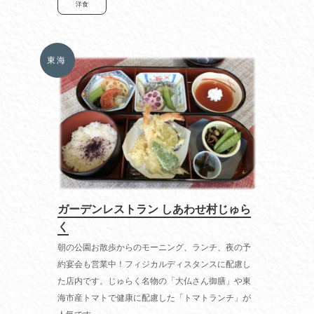
洋食
東海
ガーデンレストラン しあわせ村じゅら
く
朝の公園お散歩からのモーニング、ランチ、夜の予
約宴会も営業中！フィジカルディスタンスに配慮し
た店内です。じゅらく名物の「大仏さん御膳」や東
海市産トマトで健康に配慮した「トマトランチ」が