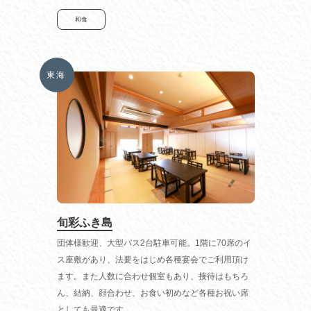
和食
東海
旬彩ふき島
団体様歓迎、大型バス2台駐車可能。1階に70席のイ
ス座敷があり、法要をはじめ各種宴会でご利用頂け
ます。また人数に合わせ個室もあり、接待はもちろ
ん、結納、顔合わせ、お食い初めなど各種お祝い席
としても最適です。