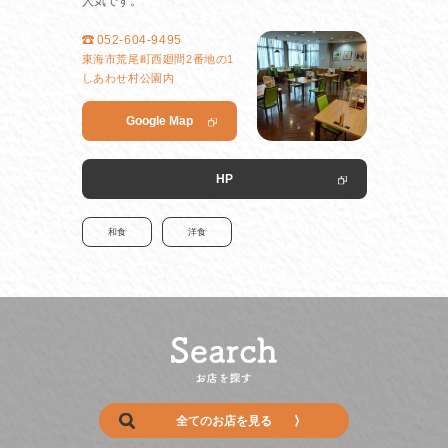
人気です。
052-604-9495
東海市荒尾町西廻間2番地の1
しあわせ村公園内
Google Map
HP
和食
洋食
全てのお店を見る