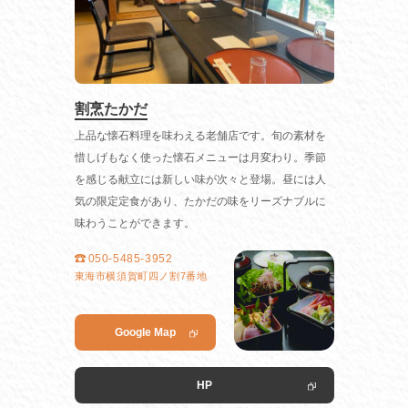
割烹たかだ
上品な懐石料理を味わえる老舗店です。旬の素材を
惜しげもなく使った懐石メニューは月変わり。季節
を感じる献立には新しい味が次々と登場。昼には人
気の限定定食があり、たかだの味をリーズナブルに
味わうことができます。
050-5485-3952
東海市横須賀町四ノ割7番地
Google Map
HP