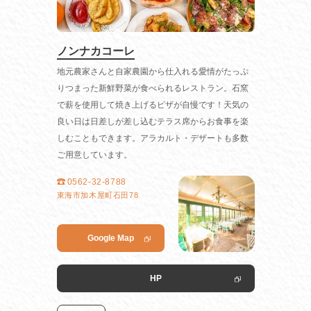
ノンナカコーレ
地元農家さんと自家農園から仕入れる愛情がたっぷ
りつまった新鮮野菜が食べられるレストラン。石窯
で薪を使用して焼き上げるピザが自慢です！天気の
良い日は日差しが差し込むテラス席からお食事を楽
しむこともできます。アラカルト・デザートも多数
ご用意しています。
0562-32-8788
東海市加木屋町石田78
Google Map
HP