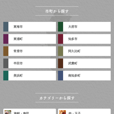
東海市
大府市
東浦町
知多市
常滑市
阿久比町
半田市
武豊町
美浜町
南知多町
海鮮・寿司
肉・玉子