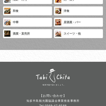
和食
洋食
中華
居酒屋・バー
酒屋・直売所
スイーツ・他
【お問い合わせ】
知多半島観光圏協議会事業推進事務所
Tel:0569-47-8588