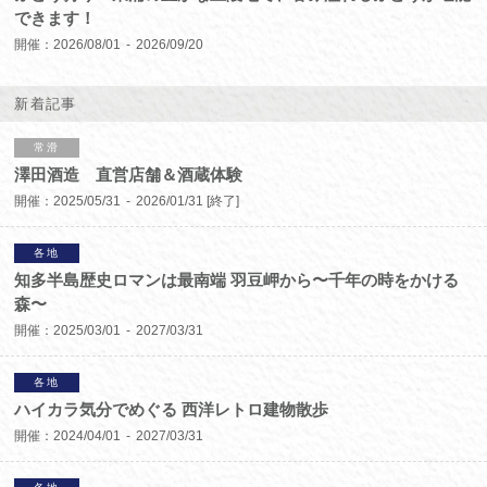
できます！
開催：
2026/08/01
2026/09/20
新着記事
常滑
澤田酒造 直営店舗＆酒蔵体験
開催：
2025/05/31
2026/01/31
[終了]
各地
知多半島歴史ロマンは最南端 羽豆岬から〜千年の時をかける
森〜
開催：
2025/03/01
2027/03/31
各地
ハイカラ気分でめぐる 西洋レトロ建物散歩
開催：
2024/04/01
2027/03/31