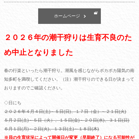
ホームページ
２０２６年の潮干狩りは生育不良のた
め中止となりました
春の行楽といったら潮干狩り。潮風を感じながらポカポカ陽気の南
知多町を満喫してください。（注）潮干狩りのできる日が決まって
おりますのでご確認ください。
◇日にち
２０２６年４月４日(土)～５日(日)、１７日（金）～２１日(火)
５月２日(土)～５日（火）、１５日(金)～２０日(水)、３１日(日)
６月１日(月)～２日(火)、１３日(土)～１８日(木)
※貝の生育状況によって開催日が変更（早期終了）になる可能性が