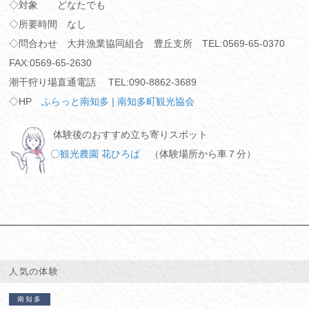
◇対象 どなたでも
◇所要時間 なし
◇問合わせ 大井漁業協同組合 豊丘支所 TEL:0569-65-0370
FAX:0569-65-2630
潮干狩り場直通電話 TEL:090-8862-3689
◇HP
ふらっと南知多 | 南知多町観光協会
体験後のおすすめ立ち寄りスポット
〇
観光農園 花ひろば
（体験場所から車７分）
人気の体験
南知多