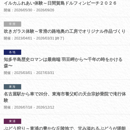
イルカふれあい体験～日間賀島ドルフィンビーチ２０２６
開催：
2026/05/30
2026/09/26
常滑
吹きガラス体験～常滑の路地奥の工房でオリジナル作品づくり
開催：
2023/04/01
2026/03/31
[終了]
各地
知多半島歴史ロマンは最南端 羽豆岬から〜千年の時をかける
森〜
開催：
2025/03/01
2027/03/31
東海
名古屋駅から車で20分、東海市養父町の天台宗妙乗院で滝行体
験
開催：
2026/07/18
2026/12/12
東浦
ぶどう狩り～東浦の豊かな丘陵地で、甘み溢れるぶどうが堪能