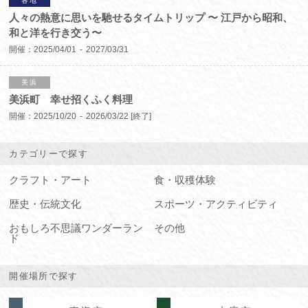
各地
人々の熱意に思いを馳せるタイムトリップ 〜 江戸から昭和、
和と洋を行き交う〜
開催：
2025/04/01
2027/03/31
美浜
美浜町 幸せ招くふく料理
開催：
2025/10/20
2026/03/22
[終了]
カテゴリーで探す
クラフト・アート
食・収穫体験
歴史・伝統文化
スポーツ・アクティビティ
おもしろ不思議ワンダーラン
その他
ド
開催場所で探す