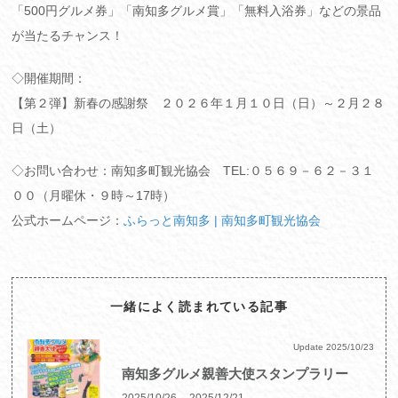
「500円グルメ券」「南知多グルメ賞」「無料入浴券」などの景品
が当たるチャンス！
◇開催期間：
【第２弾】新春の感謝祭 ２０２６年１月１０日（日）～２月２８
日（土）
◇お問い合わせ：南知多町観光協会 TEL:０５６９－６２－３１
００（月曜休・９時～17時）
公式ホームページ：
ふらっと南知多 | 南知多町観光協会
一緒によく読まれている記事
南知多
Update
2025/10/23
南知多グルメ親善大使スタンプラリー
2025/10/26
2025/12/21