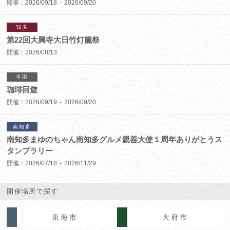
開催：
2026/09/18
2026/09/20
知多
第22回大興寺大日竹灯籠祭
開催：
2026/08/13
半田
珈琲回遊
開催：
2026/09/19
2026/09/20
南知多
南知多まゆのちゃん南知多グルメ親善大使１周年ありがとうス
タンプラリー
開催：
2026/07/18
2026/11/29
開催場所で探す
東海市
大府市