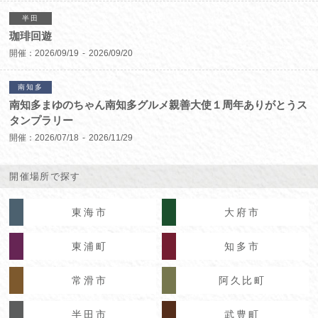
半田
珈琲回遊
開催：
2026/09/19
2026/09/20
南知多
南知多まゆのちゃん南知多グルメ親善大使１周年ありがとうス
タンプラリー
開催：
2026/07/18
2026/11/29
開催場所で探す
東海市
大府市
東浦町
知多市
常滑市
阿久比町
半田市
武豊町