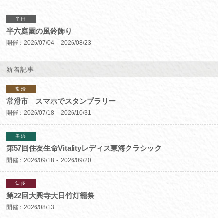
半田
半六庭園の風鈴飾り
開催：
2026/07/04
2026/08/23
新着記事
常滑
常滑市 スマホでスタンプラリー
開催：
2026/07/18
2026/10/31
美浜
第57回住友生命Vitalityレディス東海クラシック
開催：
2026/09/18
2026/09/20
知多
第22回大興寺大日竹灯籠祭
開催：
2026/08/13