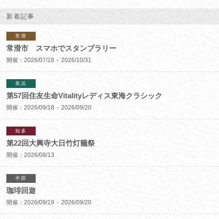
新着記事
常滑
常滑市 スマホでスタンプラリー
開催：
2026/07/18
2026/10/31
美浜
第57回住友生命Vitalityレディス東海クラシック
開催：
2026/09/18
2026/09/20
知多
第22回大興寺大日竹灯籠祭
開催：
2026/08/13
半田
珈琲回遊
開催：
2026/09/19
2026/09/20