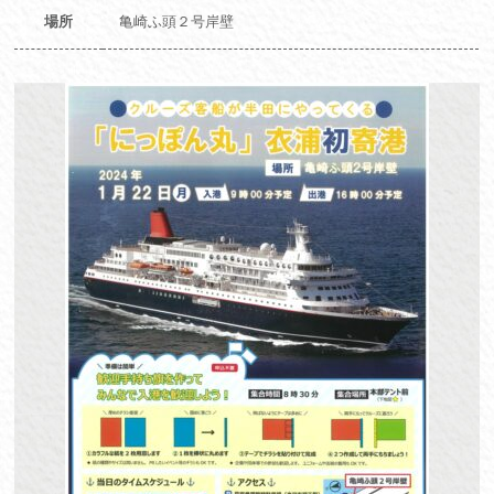
場所
亀崎ふ頭２号岸壁