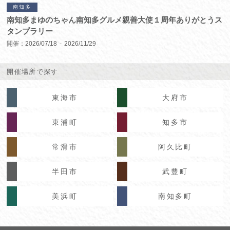
南知多
南知多まゆのちゃん南知多グルメ親善大使１周年ありがとうス
タンプラリー
開催：
2026/07/18
2026/11/29
開催場所で探す
東海市
大府市
東浦町
知多市
常滑市
阿久比町
半田市
武豊町
美浜町
南知多町