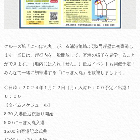
クルーズ船「にっぽん丸」が、衣浦港亀崎ふ頭2号岸壁に初寄港し
ます！当日は、岸壁内を一般開放して、寄港の様子を見学すること
ができます。（船内には入れません。）歓迎イベントも開催予定！
みんなで一緒に初寄港する「にっぽん丸」を歓迎しましょう。
◇日時：２０２４年１月２２日（月）入港９：００予定／出港１
６：００
【タイムスケジュール】
8:30 入港歓迎旗振り開始
9:00 にっぽん丸入港
15:00 初寄港記念式典
16:00 にっぽん丸出港