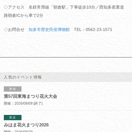
◇アクセス 名鉄常滑線「朝倉駅」下車徒歩10分／西知多産業道
路朝倉ICから車で2分
◇お問合せ
知多市歴史民俗博物館
TEL：0562-23-1571
人気のイベント情報
東海
第57回東海まつり花火大会
開催：
2026/08/08
[終了]
美浜
みはま花火まつり2026
開催：
2026/08/29