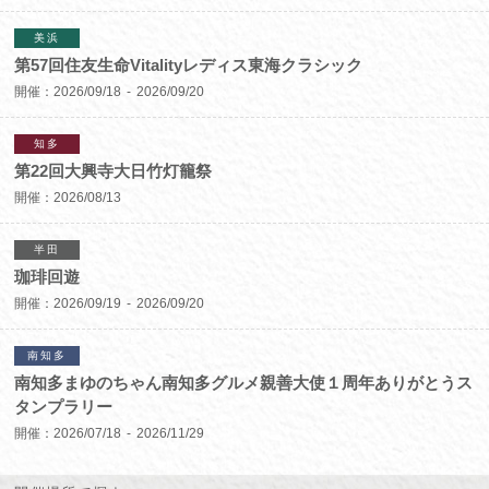
美浜
第57回住友生命Vitalityレディス東海クラシック
開催：
2026/09/18
2026/09/20
知多
第22回大興寺大日竹灯籠祭
開催：
2026/08/13
半田
珈琲回遊
開催：
2026/09/19
2026/09/20
南知多
南知多まゆのちゃん南知多グルメ親善大使１周年ありがとうス
タンプラリー
開催：
2026/07/18
2026/11/29