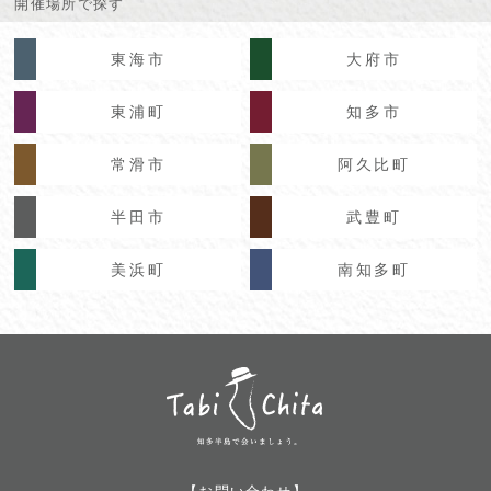
開催場所で探す
東海市
大府市
東浦町
知多市
常滑市
阿久比町
半田市
武豊町
美浜町
南知多町